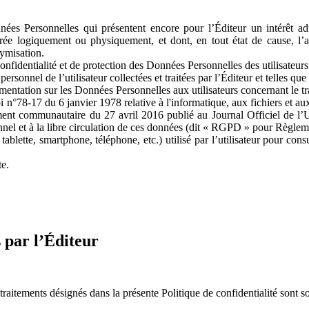
es Personnelles qui présentent encore pour l’Éditeur un intérêt ad
rée logiquement ou physiquement, et dont, en tout état de cause, l’acc
ymisation.
onfidentialité et de protection des Données Personnelles des utilisateur
rsonnel de l’utilisateur collectées et traitées par l’Éditeur et telles que
mentation sur les Données Personnelles aux utilisateurs concernant le t
 n°78-17 du 6 janvier 1978 relative à l'informatique, aux fichiers et au
ment communautaire du 27 avril 2016 publié au Journal Officiel de l’U
onnel et à la libre circulation de ces données (dit « RGPD » pour Règle
ablette, smartphone, téléphone, etc.) utilisé par l’utilisateur pour cons
te.
s par l’Éditeur
aitements désignés dans la présente Politique de confidentialité sont so