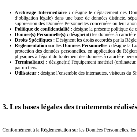
Archivage Intermédiaire :
désigne le déplacement des Donné
d’obligation légale) dans une base de données distincte, sépa
suppression des Données Personnelles concernées ou leur anon
Politique de confidentialité :
désigne la présente politique de c
Donnée(s) Personnelle(s) :
désigne(nt) les données à caractère pe
Droits Spécifiques :
Désignent les droits accordés par la Régle
Règlementation sur les Données Personnelles :
désigne la Loi
protection des données personnelles, en application du Règle
physiques à l'égard du traitement des données à caractère pers
Terminal(aux) :
désigne(nt) l'équipement matériel (ordinateur, t
par un tiers.
Utilisateur :
désigne l’ensemble des internautes, visiteurs du Si
3. Les bases légales des traitements réalisé
Conformément à la Réglementation sur les Données Personnelles, les tr