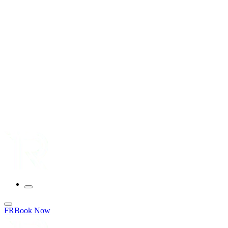
FR
Book Now