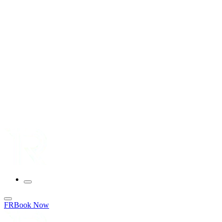
FR
Book Now