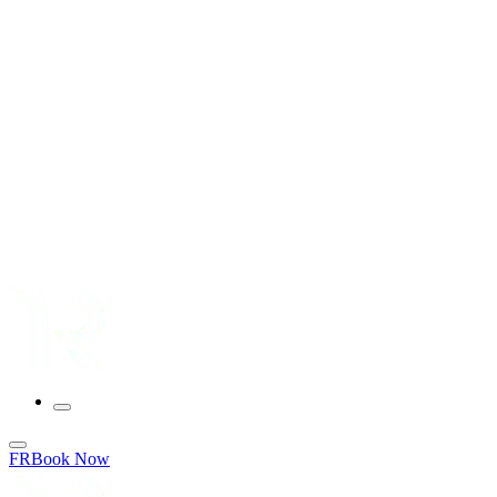
FR
Book Now