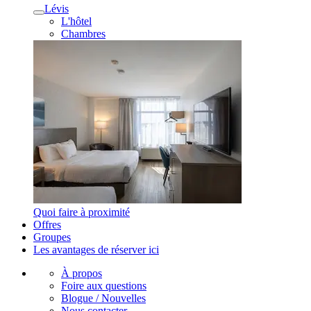
Lévis
L'hôtel
Chambres
Quoi faire à proximité
Offres
Groupes
Les avantages de réserver ici
À propos
Foire aux questions
Blogue / Nouvelles
Nous contacter