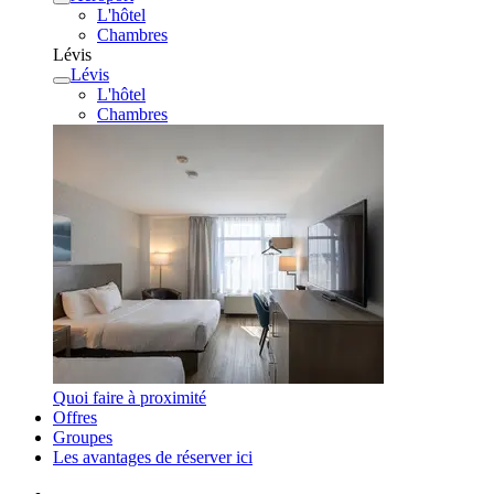
L'hôtel
Chambres
Lévis
Lévis
L'hôtel
Chambres
Quoi faire à proximité
Offres
Groupes
Les avantages de réserver ici